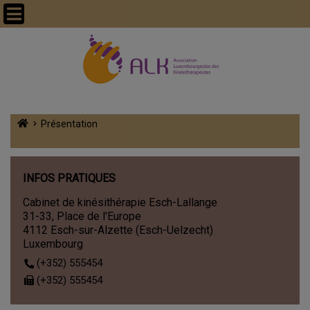
Présentation
INFOS PRATIQUES
Cabinet de kinésithérapie Esch-Lallange
31-33, Place de l'Europe
4112 Esch-sur-Alzette (Esch-Uelzecht)
Luxembourg
(+352) 555454
(+352) 555454