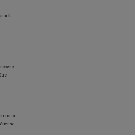
anuelle
rrissons
être
en groupe
térienne