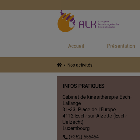
Accueil
Présentation
Nos activités
INFOS PRATIQUES
Cabinet de kinésithérapie Esch-
Lallange
31-33, Place de l'Europe
4112 Esch-sur-Alzette (Esch-
Uelzecht)
Luxembourg
(+352) 555454