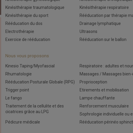
Kinésithérapie traumatologique
Kinésithérapie respiratoire
Kinésithérapie du sport
Rééducation par thérapie m
Rééducation du dos
Drainage lymphatique
Electrothérapie
Ultrasons
Exercice de rééducation
Rééducation sur le ballon
Nous vous proposons
Kinesio Taping/Myofascial
Respiratoire : adultes et nou
Rhumatologie
Massages / Massages bien-
Rééducation Posturale Globale (RPG)
Proprioception
Trigger point
Etirements et mobilisation
Le fango
Lampe chauffante
Traitement de la cellulite et des
Renforcement musculaire
cicatrices grâce au LPG
Sophrologie individuelle ou 
Pédicure médicale
Rééducation périnéo sphinc