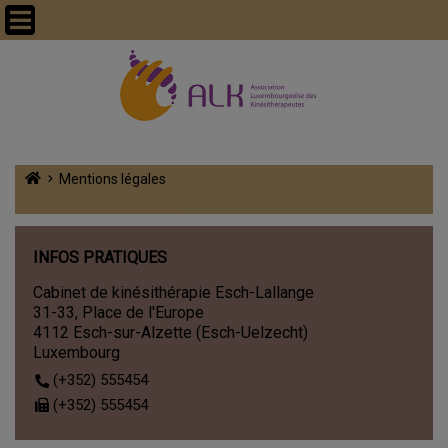
Mentions légales
INFOS PRATIQUES
Cabinet de kinésithérapie Esch-Lallange
31-33, Place de l'Europe
4112 Esch-sur-Alzette (Esch-Uelzecht)
Luxembourg
(+352) 555454
(+352) 555454